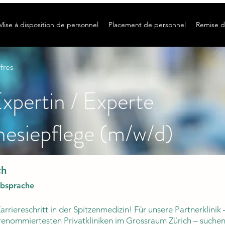
Mise à disposition de personnel
Placement de personnel
Remise d
fres
Expertin / Experte
esiepflege (m/w/d)
ch
bsprache
rriereschritt in der Spitzenmedizin! Für unsere Partnerklinik 
enommiertesten Privatkliniken im Grossraum Zürich – suchen 