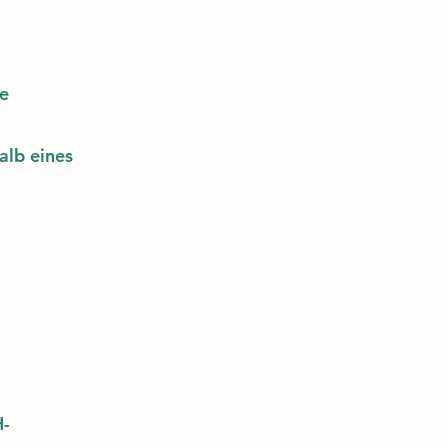
ie
alb eines
-