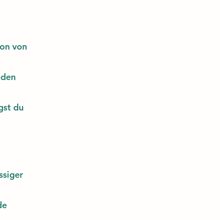
ion von
nden
gst du
ssiger
de