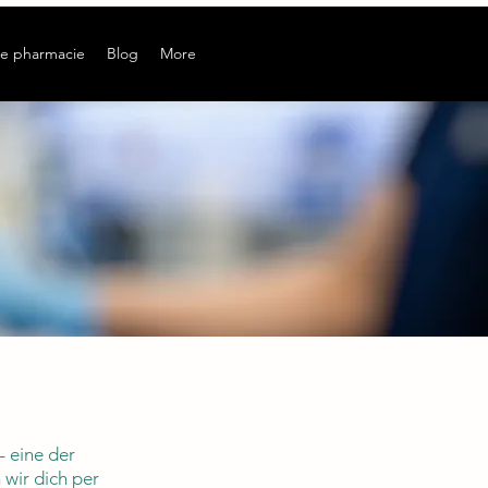
e pharmacie
Blog
More
– eine der
wir dich per