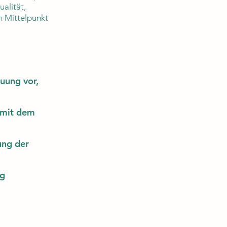
ualität,
m Mittelpunkt
uung vor,
 mit dem
ung der
ng