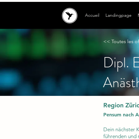
Accueil
Landingpage
<< Toutes les of
Dipl. 
Anästh
Region Züri
Pensum nach A
Dein nächster Ka
führenden und r