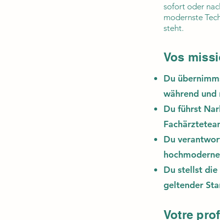
sofort oder nach
modernste Tech
steht.
Vos miss
Du übernimms
während und 
Du führst Na
Fachärztetea
Du verantwort
hochmodernen
Du stellst di
geltender Sta
Votre prof