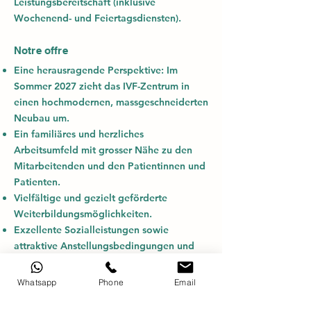
Leistungsbereitschaft (inklusive
Wochenend- und Feiertagsdiensten).
Notre offre
Eine herausragende Perspektive: Im
Sommer 2027 zieht das IVF-Zentrum in
einen hochmodernen, massgeschneiderten
Neubau um.
Ein familiäres und herzliches
Arbeitsumfeld mit grosser Nähe zu den
Mitarbeitenden und den Patientinnen und
Patienten.
Vielfältige und gezielt geförderte
Weiterbildungsmöglichkeiten.
Exzellente Sozialleistungen sowie
attraktive Anstellungsbedingungen und
spezifische Mitarbeiterangebote einer
modernen, grossen Klinikgruppe.
Whatsapp
Phone
Email
Pharmy Versprechen