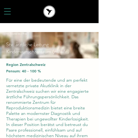
<< Toutes les offres
Stv. ärztliche Leitung
Kinderwunschzentrum (m/w/d)
Region Zentralschweiz
Pensum: 40 - 100 %
Für eine der bedeutende und am perfekt
vernetzte private Akutklinik in der
Zentralschweiz suchen wir eine engagierte
ärztliche Führungspersönlichkeit. Das
renommierte Zentrum für
Reproduktionsmedizin bietet eine breite
Palette an modernster Diagnostik und
Therapien bei ungewollter Kinderlosigkeit.
In dieser Position berätst und betreust du
Paare professionell, einfühlsam und auf
höchstem medizinischen Niveau auf ihrem