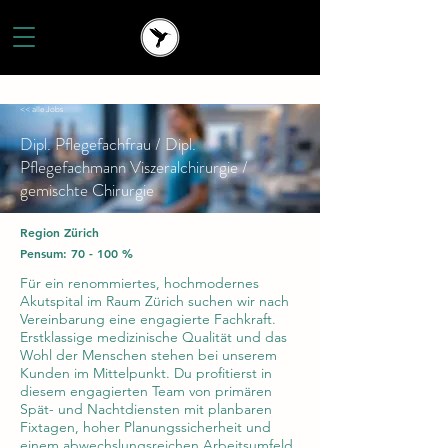
<< alle Jobs
Dipl. Pflegefachfrau / Dipl.
Pflegefachmann Viszeralchirurgie /
gemischte Chirurgie
Region Zürich
Pensum: 70 - 100 %
Für ein renommiertes, hochmodernes
Akutspital im Raum Zürich suchen wir nach
Vereinbarung eine engagierte Fachkraft.
Erstklassige medizinische Qualität und das
Wohl der Menschen stehen bei unserem
Kunden im Mittelpunkt. Du profitierst in
diesem engagierten Team von primären
Spät- und Nachtdiensten mit planbaren
Fixtagen, hoher Planungssicherheit und
einem abwechslungsreichen Arbeitsumfeld.