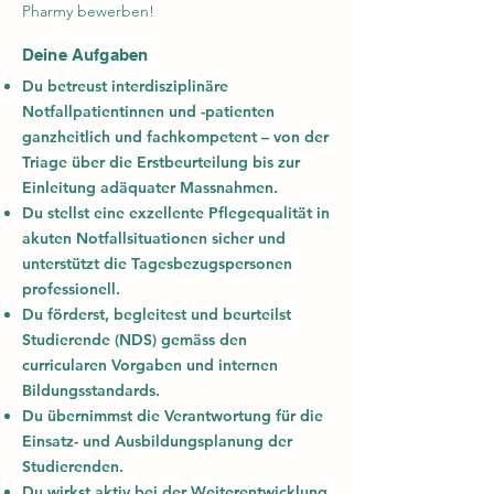
Pharmy bewerben!
Deine Aufgaben
Du betreust interdisziplinäre
Notfallpatientinnen und -patienten
ganzheitlich und fachkompetent – von der
Triage über die Erstbeurteilung bis zur
Einleitung adäquater Massnahmen.
Du stellst eine exzellente Pflegequalität in
akuten Notfallsituationen sicher und
unterstützt die Tagesbezugspersonen
professionell.
Du förderst, begleitest und beurteilst
Studierende (NDS) gemäss den
curricularen Vorgaben und internen
Bildungsstandards.
Du übernimmst die Verantwortung für die
Einsatz- und Ausbildungsplanung der
Studierenden.
Du wirkst aktiv bei der Weiterentwicklung