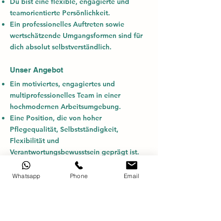
Du bist eine flexible, engagierte und
teamorientierte Persönlichkeit.
Ein professionelles Auftreten sowie
wertschätzende Umgangsformen sind für
dich absolut selbstverständlich.
Unser Angebot
Ein motiviertes, engagiertes und
multiprofessionelles Team in einer
hochmodernen Arbeitsumgebung.
Eine Position, die von hoher
Pflegequalität, Selbstständigkeit,
Flexibilität und
Verantwortungsbewusstsein geprägt ist.
Grosszügige Sozialleistungen und
spezielle Versicherungskonditionen.
Whatsapp
Phone
Email
Attraktive Sportangebote sowie
umfassende Weiterbildungsmöglichkeiten
im Rahmen des internen Programms.