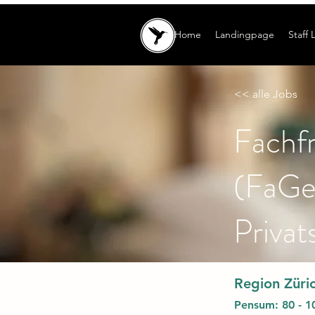
Home
Landingpage
Staff 
<< alle Jobs
Fachf
(FaGe)
Privat
Region Züri
Pensum: 80 - 