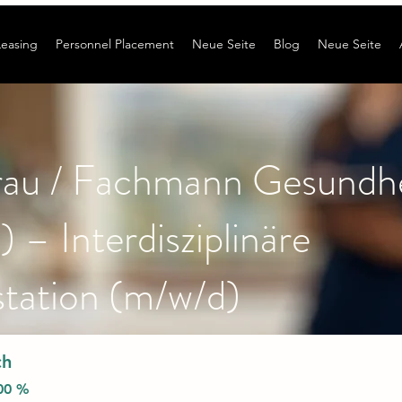
Leasing
Personnel Placement
Neue Seite
Blog
Neue Seite
rau / Fachmann Gesundhe
 – Interdisziplinäre
station (m/w/d)
ch
100 %