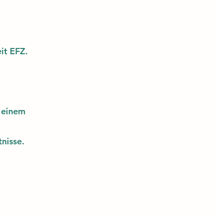
it EFZ
.
n einem
nisse.