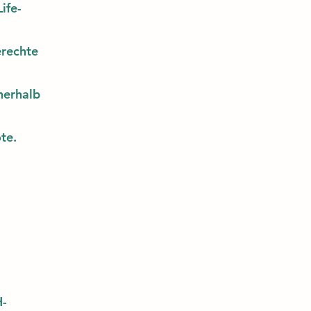
ife-
erechte
nerhalb
te.
-