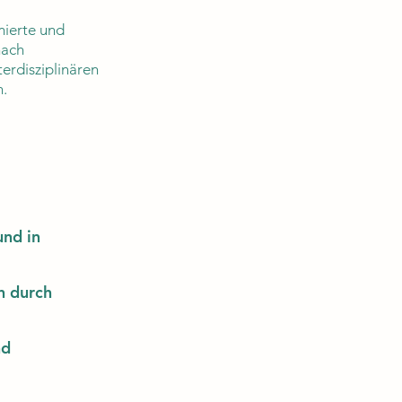
mierte und
nach
erdisziplinären
n.
und in
n durch
nd