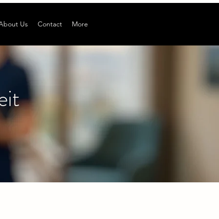
About Us
Contact
More
it