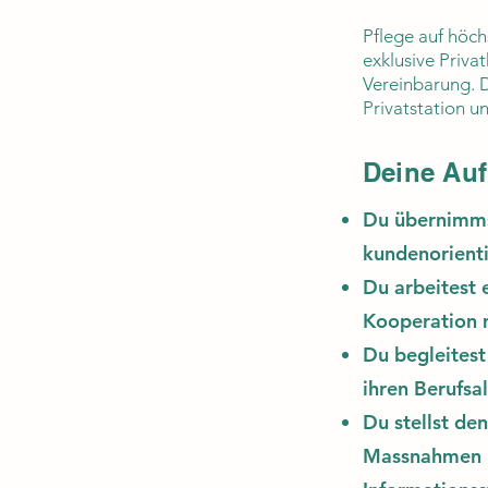
Pflege auf höch
exklusive Priva
Vereinbarung. D
Privatstation u
Deine Au
Du übernimmst
kundenorienti
Du arbeitest 
Kooperation 
Du begleitest
ihren Berufsal
Du stellst de
Massnahmen k