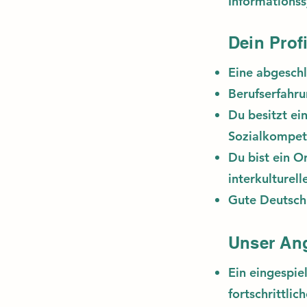
Informations
Dein Profi
Eine abgesch
Berufserfahru
Du besitzt e
Sozialkompet
Du bist ein O
interkulturel
Gute Deutschk
Unser An
Ein eingespie
fortschrittli