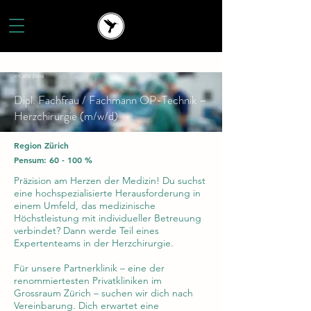
<< alle Jobs
Dipl. Fachfrau / Fachmann OP-Technik –
Herzchirurgie (m/w/d)
Region Zürich
Pensum: 60 - 100 %
Präzision am Herzen der Medizin! Du suchst
eine hochspezialisierte Herausforderung in
einem Umfeld, das medizinische
Höchstleistung mit individueller Betreuung
verbindet? Dann werde Teil eines
Expertenteams in der Herzchirurgie.
Für unsere Partnerklinik – eine der
renommiertesten Privatkliniken im
Grossraum Zürich – suchen wir dich nach
Vereinbarung. Dich erwartet eine