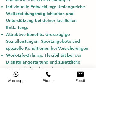
Individuelle Entwicklung:
Umfangreiche
Weiterbildungsmöglichkeiten und
Unterstützung bei deiner fachlichen
Entfaltung.
Attraktive Benefits:
Grosszügige
Sozialleistungen, Sportangebote und
spezielle Konditionen bei Versicherungen.
Work-Life-Balance:
Flexibilität bei der
Dienstplangestaltung und zusätzliche
Zeitgutschriften für Vorbereitungszeiten
(Umkleidezeit).
Whatsapp
Phone
Email
Exklusiver Standort:
Ein attraktiver
Arbeitsplatz in Zürich mit hoher
Lebensqualität.
Pharmy Versprechen
Die Pharmy AG begleitet dich im
gesamten Bewerbungsprozess. Deine
Daten werden absolut vertraulich