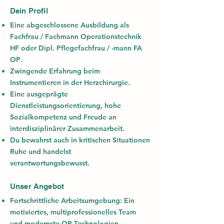
Dein Profil
Eine abgeschlossene Ausbildung als
Fachfrau / Fachmann Operationstechnik
HF
oder
Dipl. Pflegefachfrau / -mann FA
OP
.
Zwingende Erfahrung beim
Instrumentieren in der
Herzchirurgie
.
Eine ausgeprägte
Dienstleistungsorientierung, hohe
Sozialkompetenz und Freude an
interdisziplinärer Zusammenarbeit.
Du bewahrst auch in kritischen Situationen
Ruhe und handelst
verantwortungsbewusst.
Unser Angebot
Fortschrittliche Arbeitsumgebung:
Ein
motiviertes, multiprofessionelles Team
und modernste OP-Technologien.