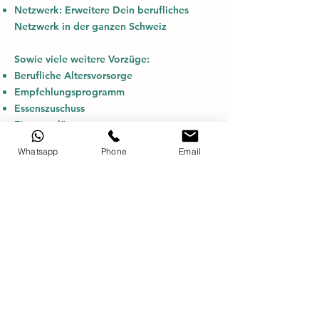
Netzwerk: Erweitere Dein berufliches
Netzwerk in der ganzen Schweiz
Sowie viele weitere Vorzüge:
Berufliche Altersvorsorge
Empfehlungsprogramm
Essenszuschuss
Firmenanlässe
Kostenloser Parkplatz
Whatsapp
Phone
Email
Subventionsbeitrag für die Nutzung des
öffentlichen Verkehrs
Pharmy Versprechen
Die Pharmy AG begleitet dich im
gesamten Bewerbungsprozess. Deine
Daten werden absolut vertraulich
behandelt und erst nach Rücksprache mit
dir weitergegeben.