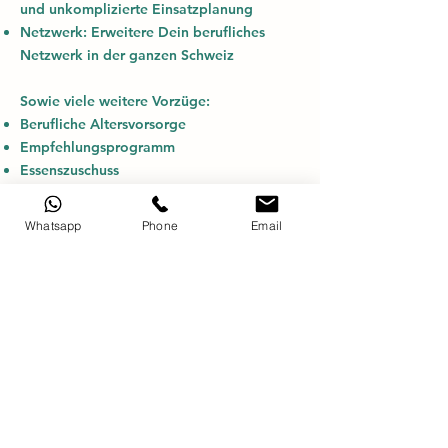
und unkomplizierte Einsatzplanung
Netzwerk: Erweitere Dein berufliches
Netzwerk in der ganzen Schweiz
Sowie viele weitere Vorzüge:
Berufliche Altersvorsorge
Empfehlungsprogramm
Essenszuschuss
Firmenanlässe
Kostenloser Parkplatz
Whatsapp
Phone
Email
Subventionsbeitrag für die Nutzung des
öffentlichen Verkehrs
Pharmy Versprechen
Die Pharmy AG begleitet dich im
gesamten Bewerbungsprozess. Deine
Daten werden absolut vertraulich
behandelt und erst nach Rücksprache mit
dir weitergegeben.