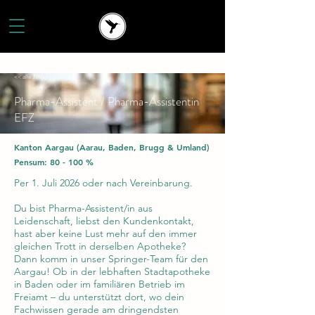
<< alle Jobs
Pharma-Assistent / Pharma-Assistentin
EFZ
Kanton Aargau (Aarau, Baden, Brugg & Umland)
Pensum: 80 - 100 %
Per 1. Juli 2026 oder nach Vereinbarung.
Du bist Pharma-Assistent/in aus
Leidenschaft, liebst den Kundenkontakt,
hast aber keine Lust mehr auf den immer
gleichen Trott in derselben Apotheke?
Dann komm in unser Springer-Team für den
Aargau! Ob in der lebhaften Stadtapotheke
in Baden oder im familiären Betrieb im
Freiamt – du unterstützt dort, wo dein
Fachwissen gerade am dringendsten